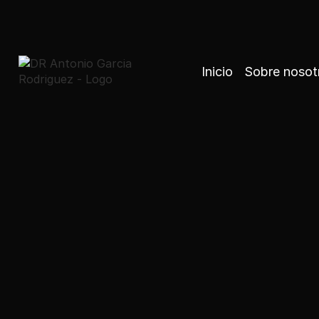
Inicio
Sobre nosot