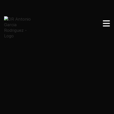
Cómo elegir una clínica segura de cirugía plástica en
México. Guía completa sobre certificaciones,